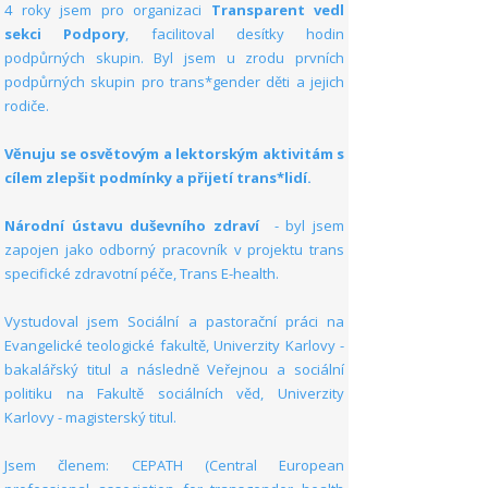
4 roky jsem pro organizaci
Transparent vedl
sekci Podpory
, facilitoval desítky hodin
podpůrných skupin. Byl jsem u zrodu prvních
podpůrných skupin pro trans*gender děti a jejich
rodiče.
Věnuju se osvětovým a lektorským aktivitám s
cílem zlepšit podmínky a přijetí trans*lidí.
Národní
ústavu duševního zdraví
- byl jsem
zapojen jako odborný pracovník v projektu trans
specifické zdravotní péče, Trans E-health.
Vystudoval jsem Sociální a pastorační práci na
Evangelické teologické fakultě, Univerzity Karlovy -
bakalářský titul a následně Veřejnou a sociální
politiku na Fakultě sociálních věd, Univerzity
Karlovy - magisterský titul.
Jsem členem:
CEPATH (Central European